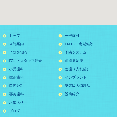
トップ
一般歯科
当院案内
PMTC・定期健診
当院を知ろう！
予防システム
院長・スタッフ紹介
歯周病治療
小児歯科
義歯（入れ歯）
矯正歯科
インプラント
口腔外科
笑気吸入鎮静法
審美歯科
設備紹介
お知らせ
ブログ