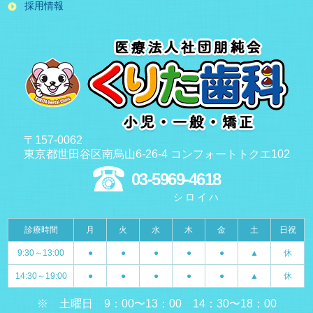
採用情報
〒157-0062
東京都世田谷区南烏山6-26-4 コンフォートトクエ102
03-5969-4618
シロイハ
診療時間
月
火
水
木
金
土
日祝
9:30～13:00
●
●
●
●
●
▲
休
14:30～19:00
●
●
●
●
●
▲
休
※ 土曜日 9：00〜13：00 14：30〜18：00