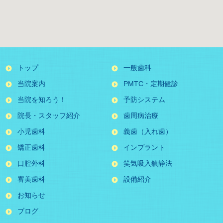
トップ
一般歯科
当院案内
PMTC・定期健診
当院を知ろう！
予防システム
院長・スタッフ紹介
歯周病治療
小児歯科
義歯（入れ歯）
矯正歯科
インプラント
口腔外科
笑気吸入鎮静法
審美歯科
設備紹介
お知らせ
ブログ