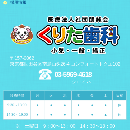
採用情報
〒157-0062
東京都世田谷区南烏山6-26-4 コンフォートトクエ102
03-5969-4618
シロイハ
診療時間
月
火
水
木
金
土
日祝
9:30～13:00
●
●
●
●
●
▲
休
14:30～19:00
●
●
●
●
●
▲
休
※ 土曜日 9：00〜13：00 14：30〜18：00