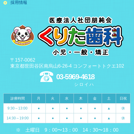
採用情報
〒157-0062
東京都世田谷区南烏山6-26-4 コンフォートトクエ102
03-5969-4618
シロイハ
診療時間
月
火
水
木
金
土
日祝
9:30～13:00
●
●
●
●
●
▲
休
14:30～19:00
●
●
●
●
●
▲
休
※ 土曜日 9：00〜13：00 14：30〜18：00