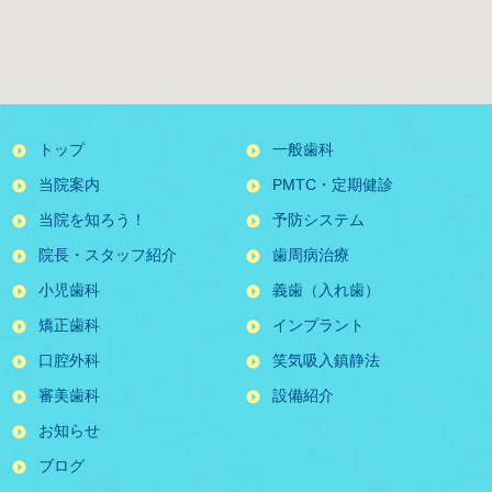
トップ
一般歯科
当院案内
PMTC・定期健診
当院を知ろう！
予防システム
院長・スタッフ紹介
歯周病治療
小児歯科
義歯（入れ歯）
矯正歯科
インプラント
口腔外科
笑気吸入鎮静法
審美歯科
設備紹介
お知らせ
ブログ