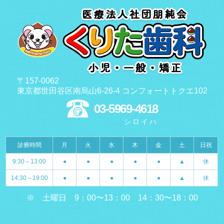
〒157-0062
東京都世田谷区南烏山6-26-4 コンフォートトクエ102
03-5969-4618
シロイハ
診療時間
月
火
水
木
金
土
日祝
9:30～13:00
●
●
●
●
●
▲
休
14:30～19:00
●
●
●
●
●
▲
休
※ 土曜日 9：00〜13：00 14：30〜18：00