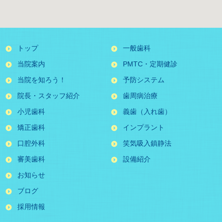
トップ
一般歯科
当院案内
PMTC・定期健診
当院を知ろう！
予防システム
院長・スタッフ紹介
歯周病治療
小児歯科
義歯（入れ歯）
矯正歯科
インプラント
口腔外科
笑気吸入鎮静法
審美歯科
設備紹介
お知らせ
ブログ
採用情報