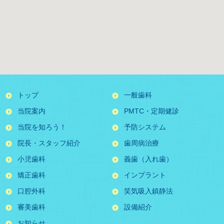
トップ
一般歯科
当院案内
PMTC・定期健診
当院を知ろう！
予防システム
院長・スタッフ紹介
歯周病治療
小児歯科
義歯（入れ歯）
矯正歯科
インプラント
口腔外科
笑気吸入鎮静法
審美歯科
設備紹介
お知らせ