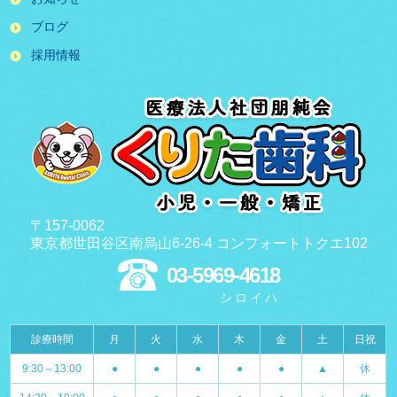
ブログ
採用情報
〒157-0062
東京都世田谷区南烏山6-26-4 コンフォートトクエ102
03-5969-4618
シロイハ
診療時間
月
火
水
木
金
土
日祝
9:30～13:00
●
●
●
●
●
▲
休