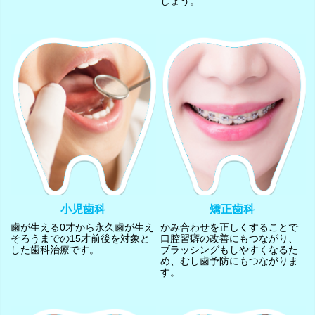
しょう。
小児歯科
矯正歯科
歯が生える0才から永久歯が生え
かみ合わせを正しくすることで
そろうまでの15才前後を対象と
口腔習癖の改善にもつながり、
した歯科治療です。
ブラッシングもしやすくなるた
め、むし歯予防にもつながりま
す。