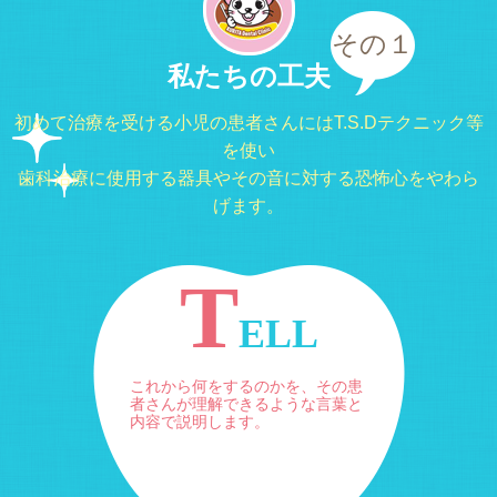
その１
私たちの工夫
初めて治療を受ける小児の患者さんにはT.S.Dテクニック等
を使い
歯科治療に使用する器具やその音に対する恐怖心をやわら
げます。
T
ELL
これから何をするのかを、その患
者さんが理解できるような言葉と
内容で説明します。