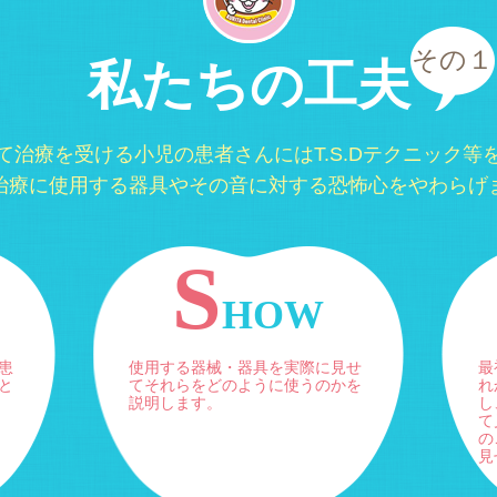
その１
私たちの工夫
て治療を受ける小児の患者さんにはT.S.Dテクニック等
治療に使用する器具やその音に対する恐怖心をやわらげ
S
HOW
患
使用する器械・器具を実際に見せ
最
と
てそれらをどのように使うのかを
れ
説明します。
し
て
の
見