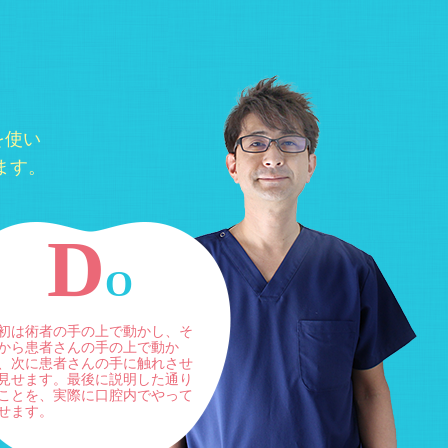
を使い
ます。
D
O
初は術者の手の上で動かし、そ
から患者さんの手の上で動か
、次に患者さんの手に触れさせ
見せます。最後に説明した通り
ことを、実際に口腔内でやって
せます。