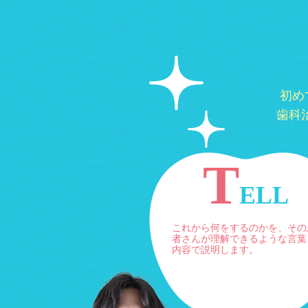
初め
歯科
T
ELL
これから何をするのかを、その
者さんが理解できるような言葉
内容で説明します。